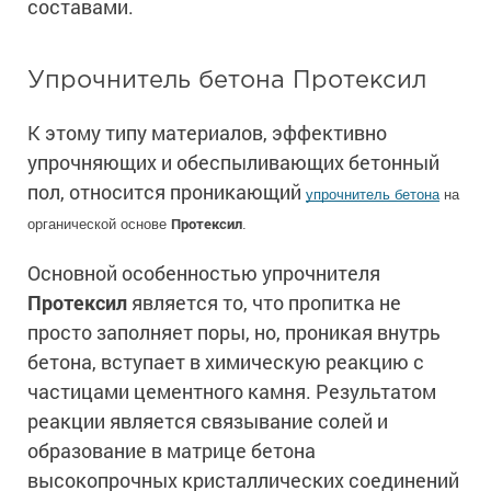
составами.
Сопутствующие товары
Морозостойкие краски для металла
Морозостойкие краски для фасада
Упрочнитель бетона Протексил
Сопутствующие товары
К этому типу материалов, эффективно
упрочняющих и обеспыливающих бетонный
пол, относится проникающий
упрочнитель бетона
на
Протексил
органической основе
.
Основной особенностью упрочнителя
Протексил
является то, что пропитка не
просто заполняет поры, но, проникая внутрь
бетона, вступает в химическую реакцию с
частицами цементного камня. Результатом
реакции является связывание солей и
образование в матрице бетона
высокопрочных кристаллических соединений