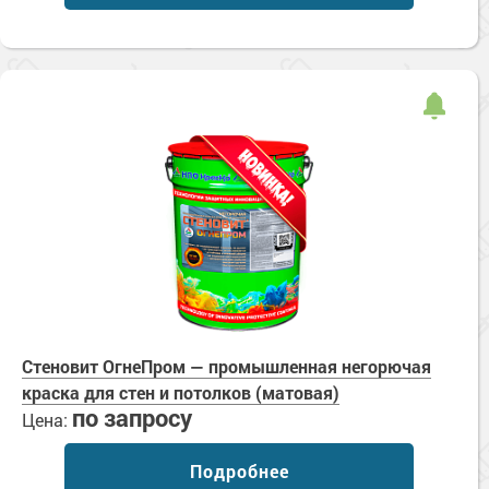
Сопутствующие товары
Морозостойкие краски для металла
Морозостойкие краски для фасада
Сопутствующие товары
Стеновит ОгнеПром — промышленная негорючая
краска для стен и потолков (матовая)
по запросу
Цена:
Подробнее