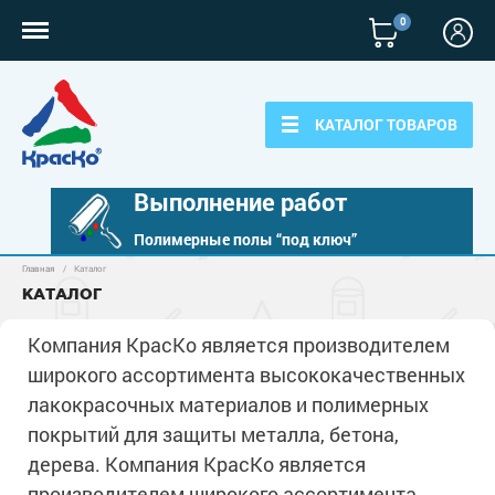
0
КАТАЛОГ ТОВАРОВ
Выполнение работ
Полимерные полы “под ключ”
Главная
/
Каталог
Полимерные наливные полы
КАТАЛОГ
Полиуретановые полы
Для бетонных полов
Компания КрасКо является производителем
Эпоксидные полы
широкого ассортимента высококачественных
Полиуретановые полы
Для металла
Водно-эпоксидные наливные полы
лакокрасочных материалов и полимерных
Эпоксидные полы
покрытий для защиты металла, бетона,
Эпоксидный ровнитель бетона
Грунт-эмали по металлу
Для фасадов
Краски для бетона
дерева. Компания КрасКо является
Грунтовки
Защита в один слой
Пропитки для бетона
Краски для фасадов
производителем широкого ассортимента