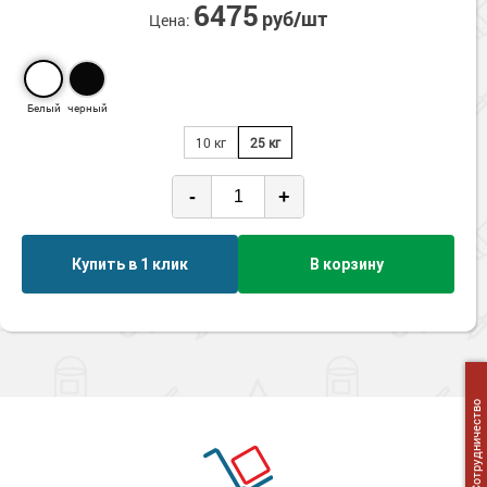
6475
Сопутствующие товары
Морозостойкие краски для металла
руб/шт
Цена:
Морозостойкие краски для фасада
Сопутствующие товары
Белый
черный
10 кг
25 кг
-
+
Купить в 1 клик
В корзину
Сотрудничество