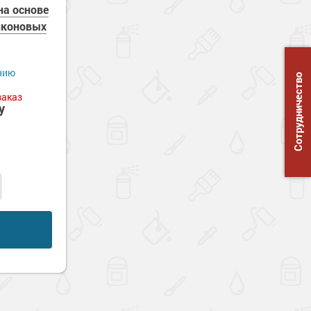
а основе
иконовых
нию
Сотрудничество
заказ
у