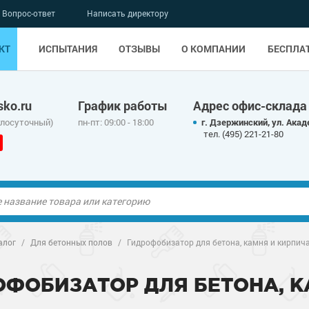
Вопрос-ответ
Написать директору
КТ
ИСПЫТАНИЯ
ОТЗЫВЫ
О КОМПАНИИ
БЕСПЛА
ko.ru
График работы
Адрес офис-склада
глосуточный)
пн-пт: 09:00 - 18:00
г. Дзержинский, ул. Акад
тел. (495) 221-21-80
ые полы
алог
/
Для бетонных полов
/
Гидрофобизатор для бетона, камня и кирпич
олы
ые полы
ОФОБИЗАТОР ДЛЯ БЕТОНА, К
дные наливные
олы
о металлу