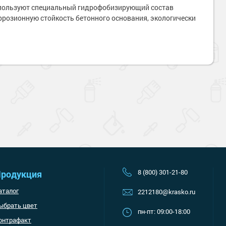
спользуют специальный гидрофобизирующий состав
озионную стойкость бетонного основания, экологически
Наверх
8 (800) 301-21-80
родукция
аталог
2212180@krasko.ru
ыбрать цвет
пн-пт: 09:00-18:00
онтрафакт