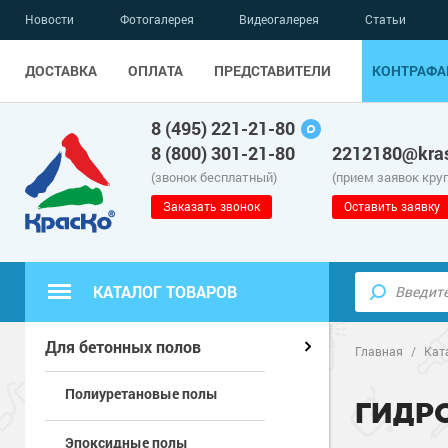
Новости
Фотогалерея
Видеогалерея
Статьи
ДОСТАВКА
ОПЛАТА
ПРЕДСТАВИТЕЛИ
КОНТРАФА
8 (495) 221-21-80
8 (800) 301-21-80
2212180@kras
(звонок бесплатный)
(прием заявок кру
Заказать звонок
Оставить заявку
КАТАЛОГ ТОВАРОВ
Полиуретанов
Полимерные наливные полы
Для бетонных полов
Главная
/
Кат
Полиуретановые полы
Эпоксидные п
Полиуретанов
Для бетонных полов
ГИДР
Эпоксидные полы
Водно-эпокси
Эпоксидные п
Грунт-эмали п
Для металла