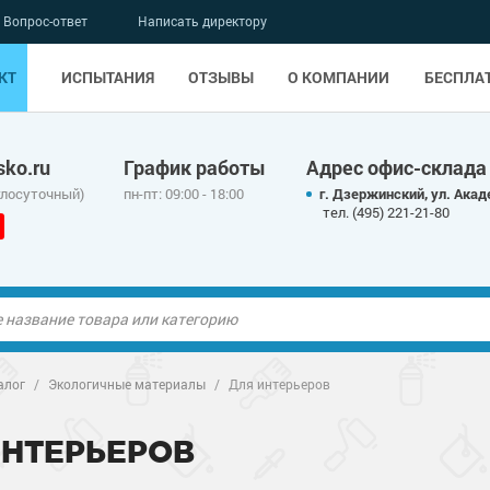
Вопрос-ответ
Написать директору
КТ
ИСПЫТАНИЯ
ОТЗЫВЫ
О КОМПАНИИ
БЕСПЛА
ko.ru
График работы
Адрес офис-склада
глосуточный)
пн-пт: 09:00 - 18:00
г. Дзержинский, ул. Акад
тел. (495) 221-21-80
ые полы
алог
/
Экологичные материалы
/
Для интерьеров
олы
ые полы
ИНТЕРЬЕРОВ
дные наливные
олы
о металлу