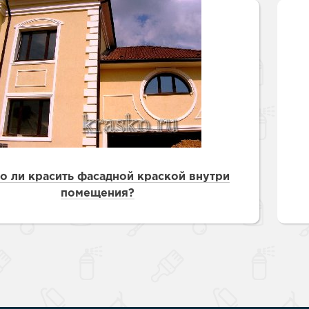
 краски для
е стены
е товары
е товары
 ли красить фасадной краской внутри
помещения?