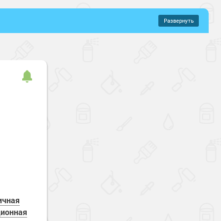
Развернуть
–
503 руб.
иловые составы
ые краски
ные
Эластичные
ичная
ционная