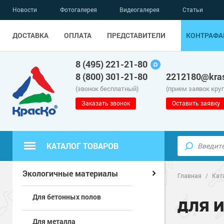
Новости
Фотогалерея
Видеогалерея
Статьи
ДОСТАВКА
ОПЛАТА
ПРЕДСТАВИТЕЛИ
КОНТРАФА
8 (495) 221-21-80
8 (800) 301-21-80
2212180@kras
(звонок бесплатный)
(прием заявок кру
Заказать звонок
Оставить заявку
КАТАЛОГ ТОВАРОВ
Полиуретанов
Полимерные наливные полы
Экологичные материалы
Главная
/
Кат
Для бетонных полов
Эпоксидные п
Полиуретанов
Для бетонных полов
ДЛЯ 
Для металла
Водно-эпокси
Эпоксидные п
Грунт-эмали п
Для металла