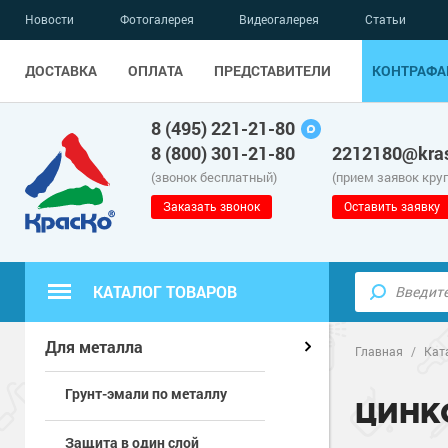
Новости
Фотогалерея
Видеогалерея
Статьи
ДОСТАВКА
ОПЛАТА
ПРЕДСТАВИТЕЛИ
КОНТРАФА
8 (495) 221-21-80
8 (800) 301-21-80
2212180@kras
(звонок бесплатный)
(прием заявок кру
Заказать звонок
Оставить заявку
КАТАЛОГ ТОВАРОВ
Полиуретанов
Полимерные наливные полы
Для металла
Главная
/
Кат
Грунт-эмали по металлу
Эпоксидные п
Полиуретанов
Для бетонных полов
ЦИНК
Защита в один слой
Водно-эпокси
Эпоксидные п
Грунт-эмали п
Для металла