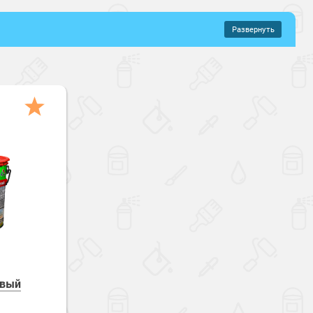
Развернуть
–
923 руб.
ые составы
онентные
ованного металла
щений
кие
Химстойкие
овый