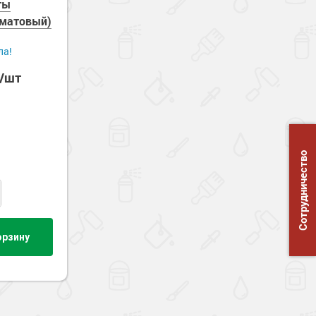
ты
(матовый)
ла!
б/шт
Сотрудничество
орзину