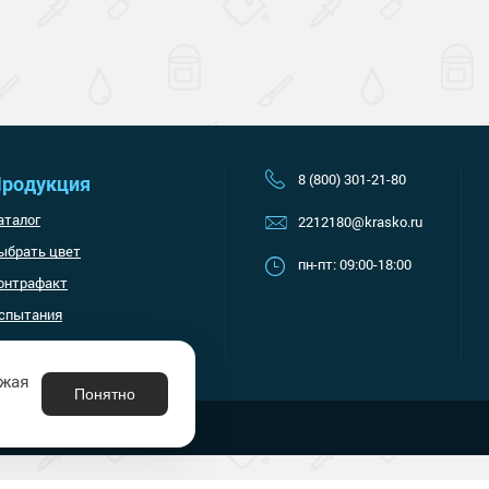
8 (800) 301-21-80
родукция
аталог
2212180@krasko.ru
ыбрать цвет
пн-пт: 09:00-18:00
онтрафакт
спытания
лжая
Понятно