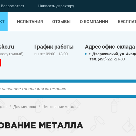
Вопрос-ответ
Написать директору
КТ
ИСПЫТАНИЯ
ОТЗЫВЫ
О КОМПАНИИ
БЕСПЛА
ko.ru
График работы
Адрес офис-склада
глосуточный)
пн-пт: 09:00 - 18:00
г. Дзержинский, ул. Акад
тел. (495) 221-21-80
ые полы
алог
/
Для металла
/
Цинкование металла
олы
ые полы
ОВАНИЕ МЕТАЛЛА
дные наливные
олы
о металлу