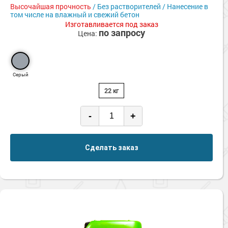
Сопутствующие товары
Высочайшая прочность
/ Без растворителей / Нанесение в
Морозостойкие краски для металла
Ударопрочные
том числе на влажный и свежий бетон
УФ-стойкие
Морозостойкие краски для фасада
Изготавливается под заказ
по запросу
Цена:
Химстойкие
Сопутствующие товары
Экологичные
Серый
22 кг
-
+
Сделать заказ