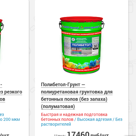
-
Полибетол-Грунт —
з резкого
полиуретановая грунтовка для
лов
бетонных полов (без запаха)
(полуматовая)
ез
Быстрая и надежная подготовка
до 200 мкм
бетонных полов
/ Высокая адгезия / Без
растворителей
17460
б/шт
руб/шт
Цена: