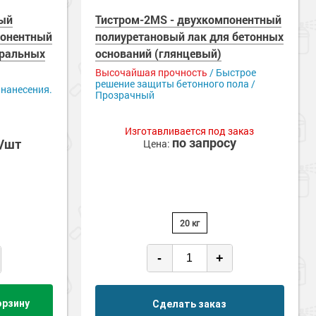
вый
Тистром-2MS - двухкомпонентный
понентный
полиуретановый лак для бетонных
еральных
оснований (глянцевый)
Высочайшая прочность
/ Быстрое
решение защиты бетонного пола /
 нанесения.
Прозрачный
Изготавливается под заказ
по запросу
б/шт
Цена:
20 кг
-
+
орзину
Сделать заказ