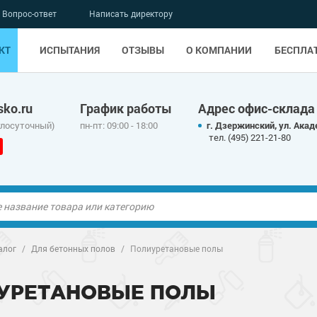
Вопрос-ответ
Написать директору
КТ
ИСПЫТАНИЯ
ОТЗЫВЫ
О КОМПАНИИ
БЕСПЛА
ko.ru
График работы
Адрес офис-склада
глосуточный)
пн-пт: 09:00 - 18:00
г. Дзержинский, ул. Акад
тел. (495) 221-21-80
ые полы
алог
/
Для бетонных полов
/
Полиуретановые полы
олы
ые полы
УРЕТАНОВЫЕ ПОЛЫ
дные наливные
олы
о металлу