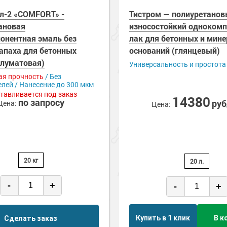
л-2 «COMFORT» -
Тистром — полиуретано
ановая
износостойкий одноком
онентная эмаль без
лак для бетонных и мин
запаха для бетонных
оснований (глянцевый)
олуматовая)
Универсальность и простота
я прочность
/ Без
лей / Нанесение до 300 мкм
тавливается под заказ
14380
по запросу
ру
Цена:
Цена:
20 кг
20 л.
-
+
-
+
Купить в 1 клик
В к
Сделать заказ