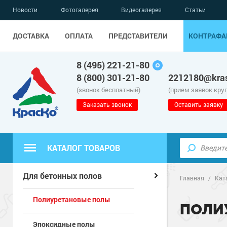
Новости
Фотогалерея
Видеогалерея
Статьи
ДОСТАВКА
ОПЛАТА
ПРЕДСТАВИТЕЛИ
КОНТРАФА
8 (495) 221-21-80
8 (800) 301-21-80
2212180@kras
(звонок бесплатный)
(прием заявок кру
Заказать звонок
Оставить заявку
КАТАЛОГ ТОВАРОВ
Полиуретанов
Полимерные наливные полы
Для бетонных полов
Главная
/
Кат
Полиуретановые полы
Эпоксидные п
Полиуретанов
Для бетонных полов
ПОЛИ
Эпоксидные полы
Водно-эпокси
Эпоксидные п
Грунт-эмали п
Для металла