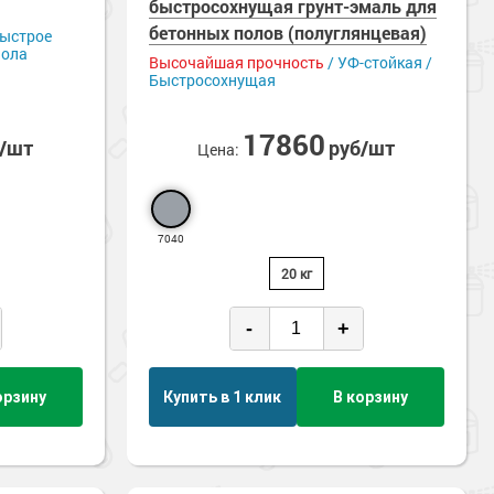
 на влажный бетон
быстросохнущая грунт-эмаль для
Нескользящие
 истиранию
Ударопрочные
бетонных полов (полуглянцевая)
Быстрое
пола
ие
Экологичные
Высочайшая прочность
/ УФ-стойкая /
Быстросохнущая
17860
б/шт
руб/шт
Цена:
7040
20 кг
-
+
орзину
Купить в 1 клик
В корзину