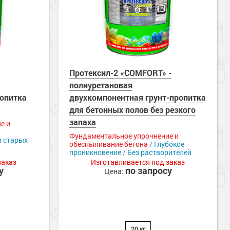
Протексил-2 «COMFORT» -
полиуретановая
ропитка
двухкомпонентная грунт-пропитка
для бетонных полов без резкого
запаха
е и
Фундаментальное упрочнение и
и старых
обеспыливание бетона
/ Глубокое
проникновение / Без растворителей
заказ
Изготавливается под заказ
у
по запросу
Цена:
20 кг