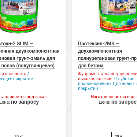
 оборудование
е товары
 краски для
е ремонтные
металла
 краски для
е стены
тоун-2 SLIM —
Протексил-2MS —
е товары
е товары
очная двухкомпонентная
двухкомпонентная
ановая грунт-эмаль для
полиуретановая грунт-п
 полов (полуглянцевая)
для бетона
я прочность
/
Фундаментальное упрочнени
нущее покрытие
высокая адгезия
/ Глубокое
проникновение / Для новых 
покрытий
тавливается под заказ
Изготавливается под 
по запросу
по запрос
Цена:
Цена:
20 кг
20 л.