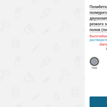
Полибето
полиурет
двухкомп
резкого 
полов (п
Высочайша
растворите
Изго
7040