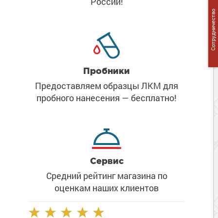
России!
Сопутствующие товары
Морозостойкие краски для металла
Сотрудничество
Морозостойкие краски для фасада
Сопутствующие товары
Пробники
Предоставляем образцы ЛКМ
для
пробного нанесения
— бесплатно!
Сервис
Средний рейтинг магазина
по
оценкам наших клиентов