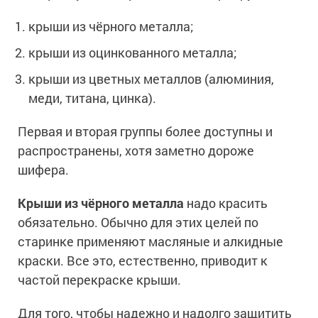
Ингибиторы коррозии
Сопутствующие товары
крыши из чёрного металла;
Пищевая промышленность
Растворители и разбавители для металла
Жидкая теплоизоляция
Нефтегазовая промышленность
крыши из оцинкованного металла;
Шпатлевки для металла
Для металла
Экологичные материалы
Сопутствующие товары
Сопутствующие товары
крыши из цветных металлов (алюминия,
Для фасада
Для бетонных полов
меди, титана, цинка).
Антистатические покрытия
Сопутствующие товары
Для металла
Первая и вторая группы более доступны и
Для бетона
Промышленные покрытия
Для фасада
распространены, хотя заметно дороже
Сопутствующие товары
Для дерева
Промышленные полы
шифера.
Холодное цинкование
Для интерьеров
Ремонт промышленных полов
Грунтовки для холодного цинкования
Крыши из чёрного металла
надо красить
Молотковые эмали
Сопутствующие товары
Защита железобетонных конструкций
обязательно. Обычно для этих целей по
Сопутствующие товары
Промышленные металлоконструкции
Для металла
старинке применяют масляные и алкидные
Антикоррозионная защита
Промышленное оборудование
Сопутствующие товары
краски. Все это, естественно, приводит к
Толстослойные грунт-эмали
Морозостойкие краски
частой перекраске крыши.
Промышленные ремонтные покрытия для металла
Алюминиевые краски
Промышленные стены
Морозостойкие краски для бетонных полов
Для того, чтобы надежно и надолго защитить
Сопутствующие товары