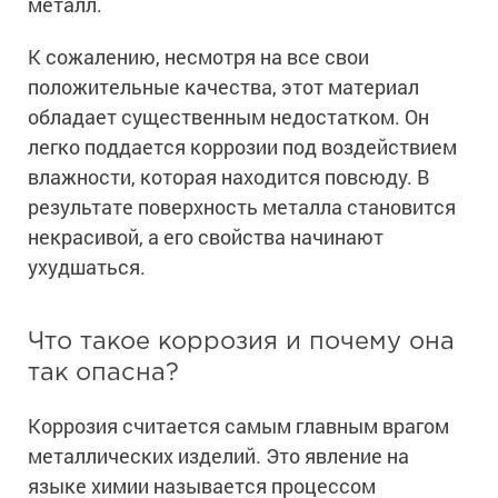
металл.
Ингибиторы коррозии
Сопутствующие товары
Пищевая промышленность
Растворители и разбавители для металла
Жидкая теплоизоляция
К сожалению, несмотря на все свои
Нефтегазовая промышленность
Шпатлевки для металла
положительные качества, этот материал
Для металла
Экологичные материалы
Сопутствующие товары
обладает существенным недостатком. Он
Сопутствующие товары
Для фасада
легко поддается коррозии под воздействием
Для бетонных полов
Антистатические покрытия
Сопутствующие товары
влажности, которая находится повсюду. В
Для металла
результате поверхность металла становится
Для бетона
Промышленные покрытия
Для фасада
некрасивой, а его свойства начинают
Сопутствующие товары
Для дерева
Промышленные полы
ухудшаться.
Холодное цинкование
Для интерьеров
Ремонт промышленных полов
Грунтовки для холодного цинкования
Молотковые эмали
Сопутствующие товары
Защита железобетонных конструкций
Что такое коррозия и почему она
Сопутствующие товары
Промышленные металлоконструкции
Для металла
так опасна?
Антикоррозионная защита
Промышленное оборудование
Сопутствующие товары
Толстослойные грунт-эмали
Коррозия считается самым главным врагом
Морозостойкие краски
Промышленные ремонтные покрытия для металла
металлических изделий. Это явление на
Алюминиевые краски
Промышленные стены
Морозостойкие краски для бетонных полов
языке химии называется процессом
Сопутствующие товары