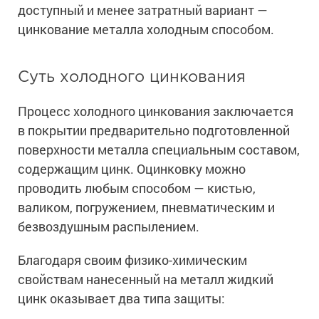
Ингибиторы коррозии
доступный и менее затратный вариант —
Сопутствующие товары
Пищевая промышленность
цинкование металла холодным способом.
Растворители и разбавители для металла
Жидкая теплоизоляция
Нефтегазовая промышленность
Шпатлевки для металла
Для металла
Экологичные материалы
Сопутствующие товары
Сопутствующие товары
Суть холодного цинкования
Для фасада
Для бетонных полов
Антистатические покрытия
Сопутствующие товары
Процесс холодного цинкования заключается
Для металла
в покрытии предварительно подготовленной
Для бетона
Промышленные покрытия
Для фасада
поверхности металла специальным составом,
Сопутствующие товары
Для дерева
Промышленные полы
содержащим цинк. Оцинковку можно
Холодное цинкование
проводить любым способом — кистью,
Для интерьеров
Ремонт промышленных полов
Грунтовки для холодного цинкования
валиком, погружением, пневматическим и
Молотковые эмали
Сопутствующие товары
Защита железобетонных конструкций
Сопутствующие товары
безвоздушным распылением.
Промышленные металлоконструкции
Для металла
Антикоррозионная защита
Промышленное оборудование
Благодаря своим физико-химическим
Сопутствующие товары
Толстослойные грунт-эмали
Морозостойкие краски
свойствам нанесенный на металл жидкий
Промышленные ремонтные покрытия для металла
Алюминиевые краски
цинк оказывает два типа защиты:
Промышленные стены
Морозостойкие краски для бетонных полов
Сопутствующие товары