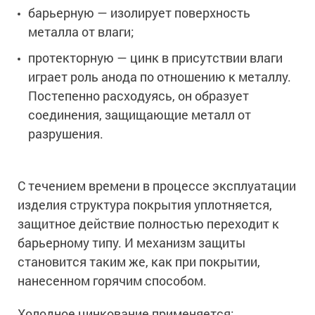
Сопутствующие товары
Морозостойкие краски для металла
барьерную — изолирует поверхность
металла от влаги;
Морозостойкие краски для фасада
Сопутствующие товары
протекторную — цинк в присутствии влаги
играет роль анода по отношению к металлу.
Постепенно расходуясь, он образует
соединения, защищающие металл от
разрушения.
С течением времени в процессе эксплуатации
изделия структура покрытия уплотняется,
защитное действие полностью переходит к
барьерному типу. И механизм защиты
становится таким же, как при покрытии,
нанесенном горячим способом.
Холодное цинкование применяется: