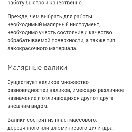
работу быстро и качественно.
Ингибиторы коррозии
Сопутствующие товары
Пищевая промышленность
Растворители и разбавители для металла
Жидкая теплоизоляция
Прежде, чем выбрать для работы
Нефтегазовая промышленность
Шпатлевки для металла
необходимый малярный инструмент,
Для металла
Экологичные материалы
Сопутствующие товары
Сопутствующие товары
необходимо учесть состояние и качество
Для фасада
обрабатываемой поверхности, а также тип
Для бетонных полов
Антистатические покрытия
Сопутствующие товары
лакокрасочного материала.
Для металла
Для бетона
Промышленные покрытия
Для фасада
Сопутствующие товары
Малярные валики
Для дерева
Промышленные полы
Холодное цинкование
Для интерьеров
Ремонт промышленных полов
Существует великое множество
Грунтовки для холодного цинкования
Молотковые эмали
Сопутствующие товары
Защита железобетонных конструкций
разновидностей валиков, имеющих различное
Сопутствующие товары
Промышленные металлоконструкции
назначение и отличающихся друг от друга
Для металла
Антикоррозионная защита
внешним видом.
Промышленное оборудование
Сопутствующие товары
Толстослойные грунт-эмали
Морозостойкие краски
Промышленные ремонтные покрытия для металла
Валики состоят из пластмассового,
Алюминиевые краски
Промышленные стены
Морозостойкие краски для бетонных полов
деревянного или алюминиевого цилиндра,
Сопутствующие товары