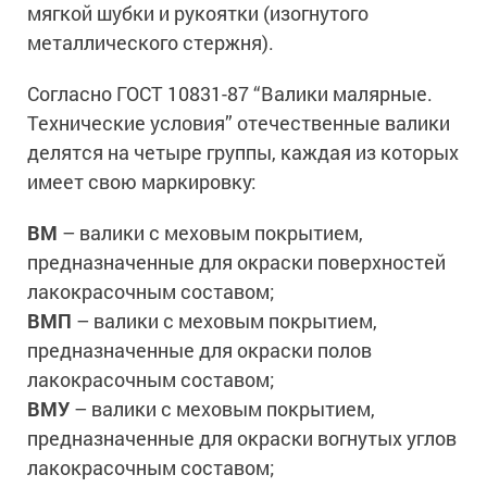
Сопутствующие товары
мягкой шубки и рукоятки (изогнутого
Морозостойкие краски для металла
металлического стержня).
Морозостойкие краски для фасада
Сопутствующие товары
Согласно ГОСТ 10831-87 “Валики малярные.
Технические условия” отечественные валики
делятся на четыре группы, каждая из которых
имеет свою маркировку:
ВМ
– валики с меховым покрытием,
предназначенные для окраски поверхностей
лакокрасочным составом;
ВМП
– валики с меховым покрытием,
предназначенные для окраски полов
лакокрасочным составом;
ВМУ
– валики с меховым покрытием,
предназначенные для окраски вогнутых углов
лакокрасочным составом;