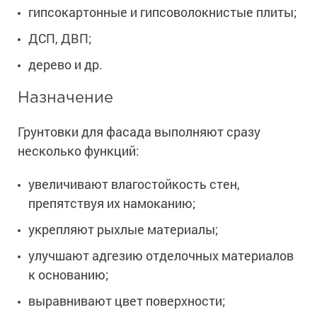
Сопутствующие товары
Морозостойкие краски для металла
гипсокартонные и гипсоволокнистые плиты;
Морозостойкие краски для фасада
ДСП, ДВП;
Сопутствующие товары
дерево и др.
Назначение
Грунтовки для фасада выполняют сразу
несколько функций:
увеличивают влагостойкость стен,
препятствуя их намоканию;
укрепляют рыхлые материалы;
улучшают адгезию отделочных материалов
к основанию;
выравнивают цвет поверхности;