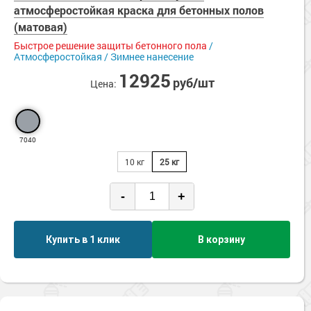
Сопутствующие товары
атмосферостойкая краска для бетонных полов
Морозостойкие краски для металла
Паропроницаемые
(матовая)
Стойкие к истиранию
Морозостойкие краски для фасада
Быстрое решение защиты бетонного пола
/
Ударопрочные
Сопутствующие товары
Атмосферостойкая / Зимнее нанесение
УФ-стойкие
12925
Химстойкие
руб/шт
Цена:
Экологичные
7040
10 кг
25 кг
-
+
Купить в 1 клик
В корзину