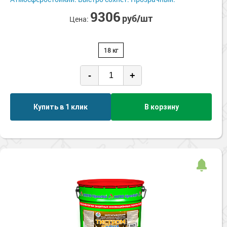
Сопутствующие товары
Морозостойкие краски для металла
9306
руб/шт
Цена:
Морозостойкие краски для фасада
Сопутствующие товары
18 кг
-
+
Купить в 1 клик
В корзину