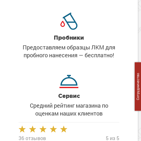
Сопутствующие товары
Морозостойкие краски для металла
Морозостойкие краски для фасада
Сопутствующие товары
Пробники
Предоставляем образцы ЛКМ
для
пробного нанесения
— бесплатно!
Сотрудничество
Сервис
Средний рейтинг магазина
по
оценкам наших клиентов
36 отзывов
5 из 5