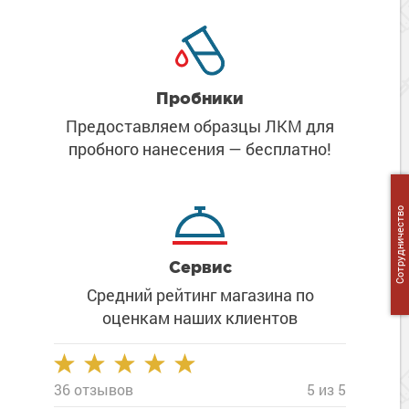
Сопутствующие товары
Морозостойкие краски для металла
Морозостойкие краски для фасада
Сопутствующие товары
Пробники
Предоставляем образцы ЛКМ
для
пробного нанесения
— бесплатно!
Сотрудничество
Сервис
Средний рейтинг магазина
по
оценкам наших клиентов
36 отзывов
5 из 5