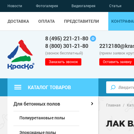
Новости
Фотогалерея
Видеогалерея
Статьи
ДОСТАВКА
ОПЛАТА
ПРЕДСТАВИТЕЛИ
КОНТРАФА
8 (495) 221-21-80
8 (800) 301-21-80
2212180@kras
(звонок бесплатный)
(прием заявок кру
Заказать звонок
Оставить заявку
КАТАЛОГ ТОВАРОВ
Полиуретанов
Полимерные наливные полы
Для бетонных полов
Главная
/
Кат
Полиуретановые полы
Эпоксидные п
Полиуретанов
Для бетонных полов
ЛАК 
Эпоксидные полы
Водно-эпокси
Эпоксидные п
Грунт-эмали п
Для металла