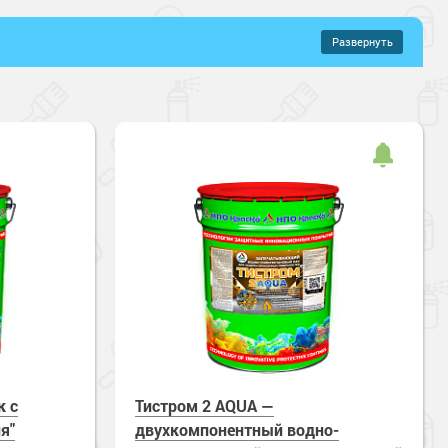
Развернуть
–
839 руб.
иуретановые составы
Полиуретановые составы
онентные
й
Полуглянцевый
щений
хнущие
Влагостойкие
кая прочность
Зимнее нанесение
чные
УФ-стойкие
к с
Тистром 2 AQUA —
я"
двухкомпонентный водно-