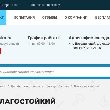
Вопрос-ответ
Написать директору
КТ
ИСПЫТАНИЯ
ОТЗЫВЫ
О КОМПАНИИ
БЕСПЛА
ko.ru
График работы
Адрес офис-склада
глосуточный)
пн-пт: 09:00 - 18:00
г. Дзержинский, ул. Акад
тел. (495) 221-21-80
ые полы
алог
/
Для бетонных полов
/
Лаки для бетона
/
Лак влагостойкий
олы
ые полы
ВЛАГОСТОЙКИЙ
дные наливные
олы
о металлу