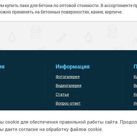
изоляция
м купить лаки для бетона по оптовой стоимости. В ассортименте 
е товары
ышленность
ожно применять на бетонных поверхностях, камне, кирпиче.
ели ржавчины
сть
и
полов
е товары
е товары
ль для металла
ия
Информация
П
е товары
е полы
Фотогалерея
К
оррозии
шленных полов
 холодного
Видеогалерея
В
и разбавители
Статьи
К
ов
обетонных
Вопрос-ответ
И
е товары
Доставка и оплата
я металла
е товары
е товары
 грунт-эмали
е
ы cookie для обеспечения правильной работы сайта. Продо
рукции
е товары
ы даете согласие на обработку файлов cookie.
краски
 краски для
ов