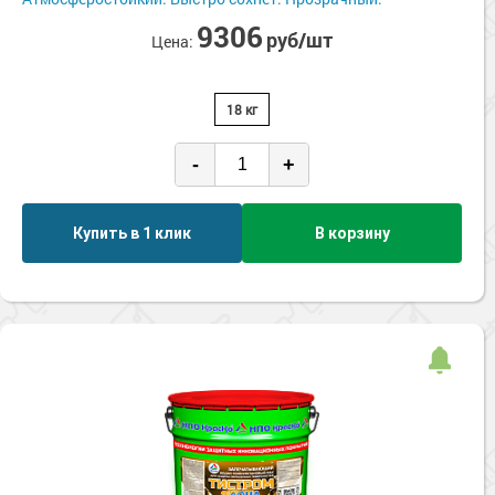
Сопутствующие товары
Морозостойкие краски для металла
9306
руб/шт
Цена:
Морозостойкие краски для фасада
Сопутствующие товары
18 кг
-
+
Купить в 1 клик
В корзину