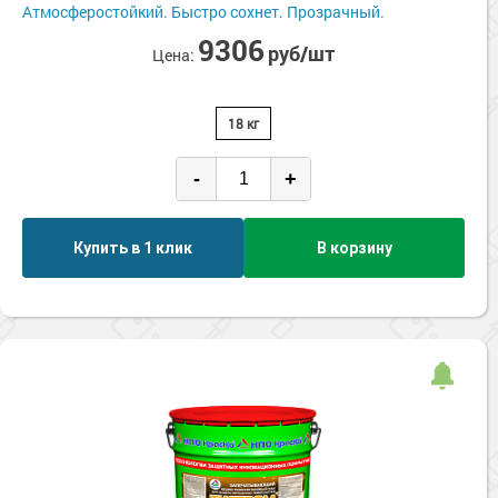
Сопутствующие товары
Атмосферостойкий. Быстро сохнет. Прозрачный.
Морозостойкие краски для металла
9306
Морозостойкие краски для фасада
руб/шт
Цена:
Сопутствующие товары
18 кг
-
+
Купить в 1 клик
В корзину