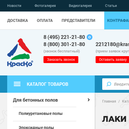
Новости
Фотогалерея
Видеогалерея
Статьи
ДОСТАВКА
ОПЛАТА
ПРЕДСТАВИТЕЛИ
КОНТРАФА
8 (495) 221-21-80
8 (800) 301-21-80
2212180@kras
(звонок бесплатный)
(прием заявок кру
Заказать звонок
Оставить заявку
КАТАЛОГ ТОВАРОВ
Полиуретанов
Полимерные наливные полы
Для бетонных полов
Главная
/
Кат
Полиуретановые полы
Эпоксидные п
Полиуретанов
Для бетонных полов
ЛАКИ
Эпоксидные полы
Водно-эпокси
Эпоксидные п
Грунт-эмали п
Для металла