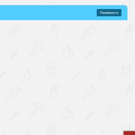
Развернуть
–
517 руб.
хнущие
Зимнее нанесение