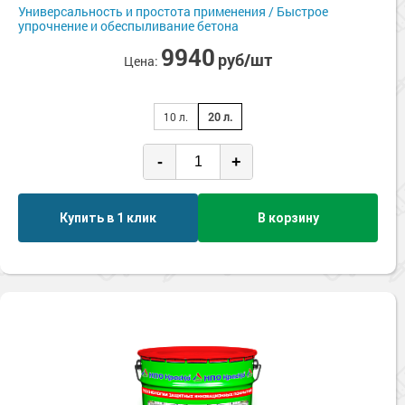
Сопутствующие товары
Универсальность и простота применения / Быстрое
Морозостойкие краски для металла
упрочнение и обеспыливание бетона
Морозостойкие краски для фасада
9940
руб/шт
Цена:
Сопутствующие товары
10 л.
20 л.
-
+
Купить в 1 клик
В корзину