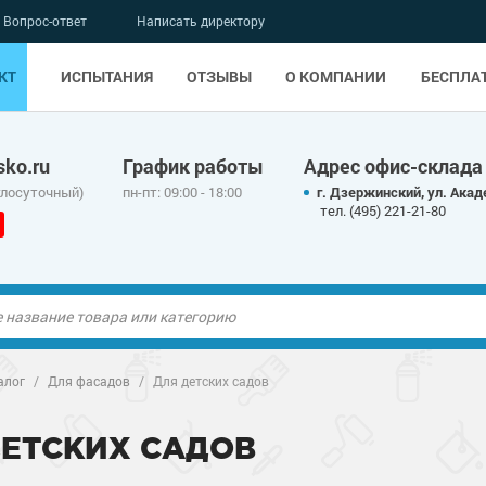
Вопрос-ответ
Написать директору
КТ
ИСПЫТАНИЯ
ОТЗЫВЫ
О КОМПАНИИ
БЕСПЛА
ko.ru
График работы
Адрес офис-склада
глосуточный)
пн-пт: 09:00 - 18:00
г. Дзержинский, ул. Акад
тел. (495) 221-21-80
ые полы
ые полы
алог
/
Для фасадов
/
Для детских садов
олы
ые полы
олы
ые полы
ДЕТСКИХ САДОВ
дные наливные
олы
о металлу
дные наливные
олы
о металлу