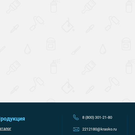
Наверх
8 (800) 301-21-80
родукция
аталог
2212180@krasko.ru