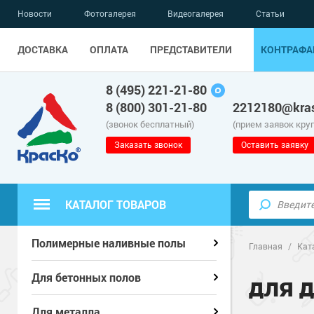
Новости
Фотогалерея
Видеогалерея
Статьи
ДОСТАВКА
ОПЛАТА
ПРЕДСТАВИТЕЛИ
КОНТРАФА
8 (495) 221-21-80
8 (800) 301-21-80
2212180@kras
(звонок бесплатный)
(прием заявок кру
Заказать звонок
Оставить заявку
КАТАЛОГ ТОВАРОВ
Полиуретанов
Полиуретанов
Полимерные наливные полы
Полимерные наливные полы
Главная
/
Кат
Эпоксидные п
Полиуретанов
Эпоксидные п
Полиуретанов
Для бетонных полов
Для бетонных полов
ДЛЯ 
Водно-эпокси
Эпоксидные п
Грунт-эмали п
Водно-эпокси
Эпоксидные п
Грунт-эмали п
Для металла
Для металла