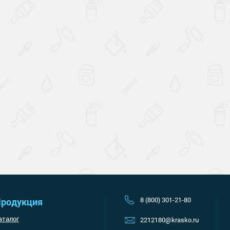
Наверх
8 (800) 301-21-80
родукция
аталог
2212180@krasko.ru