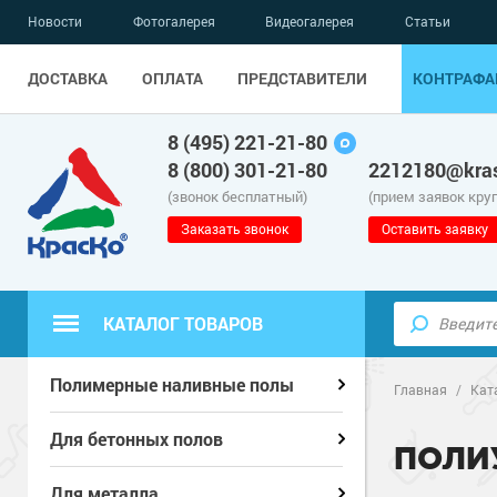
Новости
Фотогалерея
Видеогалерея
Статьи
ДОСТАВКА
ОПЛАТА
ПРЕДСТАВИТЕЛИ
КОНТРАФА
8 (495) 221-21-80
8 (800) 301-21-80
2212180@kras
(звонок бесплатный)
(прием заявок кру
Заказать звонок
Оставить заявку
КАТАЛОГ ТОВАРОВ
Полиуретанов
Полиуретанов
Полимерные наливные полы
Полимерные наливные полы
Главная
/
Кат
Эпоксидные п
Полиуретанов
Эпоксидные п
Полиуретанов
Для бетонных полов
Для бетонных полов
ПОЛИ
Водно-эпокси
Эпоксидные п
Грунт-эмали п
Водно-эпокси
Эпоксидные п
Грунт-эмали п
Для металла
Для металла