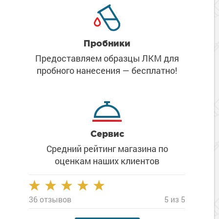
Сопутствующие товары
Морозостойкие краски для металла
Морозостойкие краски для фасада
Сопутствующие товары
Пробники
Предоставляем образцы ЛКМ
для
пробного нанесения
— бесплатно!
Сервис
Средний рейтинг магазина
по
оценкам наших клиентов
36 отзывов
5 из 5