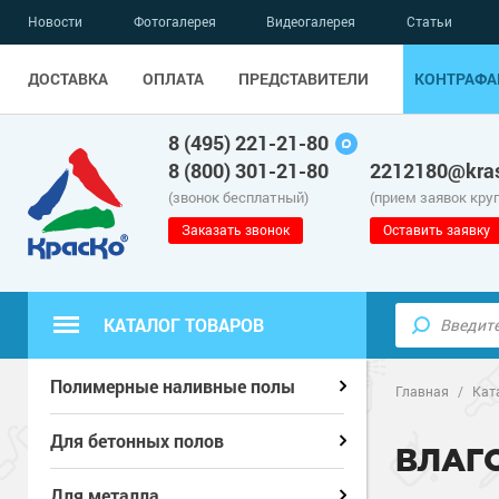
Новости
Фотогалерея
Видеогалерея
Статьи
ДОСТАВКА
ОПЛАТА
ПРЕДСТАВИТЕЛИ
КОНТРАФА
8 (495) 221-21-80
8 (800) 301-21-80
2212180@kras
(звонок бесплатный)
(прием заявок кру
Заказать звонок
Оставить заявку
КАТАЛОГ ТОВАРОВ
Полиуретанов
Полиуретанов
Полимерные наливные полы
Полимерные наливные полы
Главная
/
Кат
Эпоксидные п
Полиуретанов
Эпоксидные п
Полиуретанов
Для бетонных полов
Для бетонных полов
ВЛАГ
Водно-эпокси
Эпоксидные п
Грунт-эмали п
Водно-эпокси
Эпоксидные п
Грунт-эмали п
Для металла
Для металла