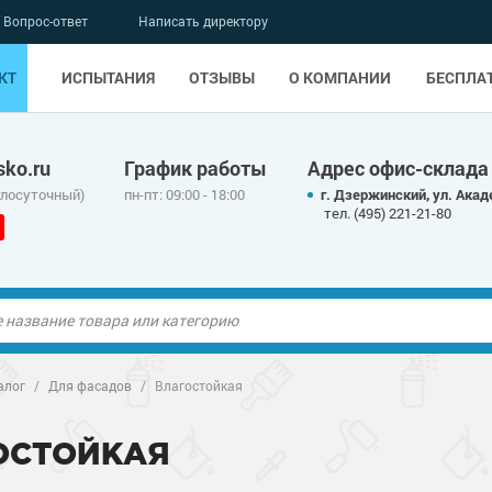
Вопрос-ответ
Написать директору
КТ
ИСПЫТАНИЯ
ОТЗЫВЫ
О КОМПАНИИ
БЕСПЛА
ko.ru
График работы
Адрес офис-склада
глосуточный)
пн-пт: 09:00 - 18:00
г. Дзержинский, ул. Акад
тел. (495) 221-21-80
ые полы
ые полы
алог
/
Для фасадов
/
Влагостойкая
олы
ые полы
олы
ые полы
ОСТОЙКАЯ
дные наливные
олы
о металлу
дные наливные
олы
о металлу