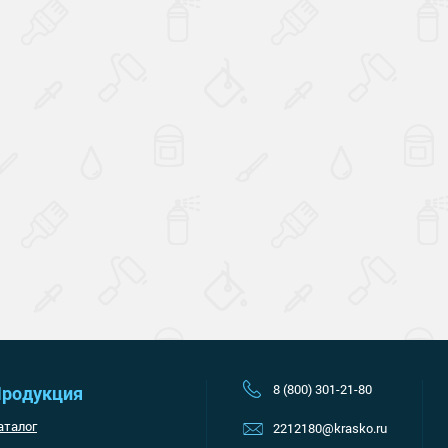
Наверх
8 (800) 301-21-80
родукция
аталог
2212180@krasko.ru