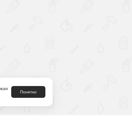
лжая
Понятно
8 (800) 301-21-80
родукция