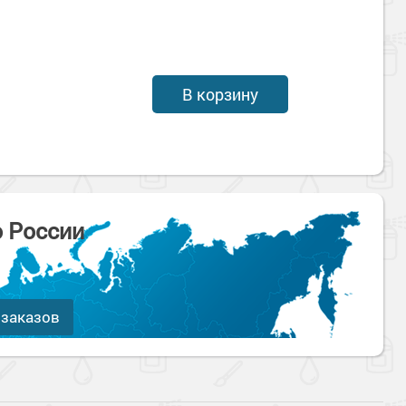
В корзину
о России
 заказов
Наверх