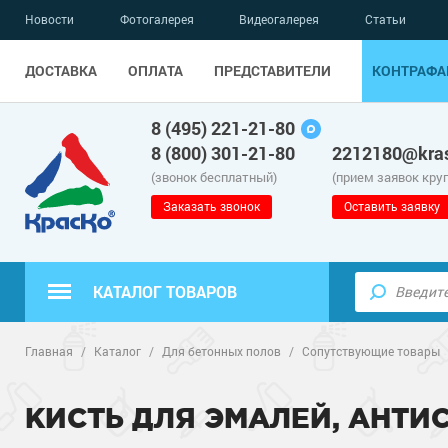
Новости
Фотогалерея
Видеогалерея
Статьи
ДОСТАВКА
ОПЛАТА
ПРЕДСТАВИТЕЛИ
КОНТРАФА
8 (495) 221-21-80
8 (800) 301-21-80
2212180@kras
(звонок бесплатный)
(прием заявок кру
Заказать звонок
Оставить заявку
КАТАЛОГ ТОВАРОВ
Полимерные наливные полы
Главная
/
Каталог
/
Для бетонных полов
/
Сопутствующие товары
Полиуретановые полы
КИСТЬ ДЛЯ ЭМАЛЕЙ, АНТИС
Эпоксидные полы