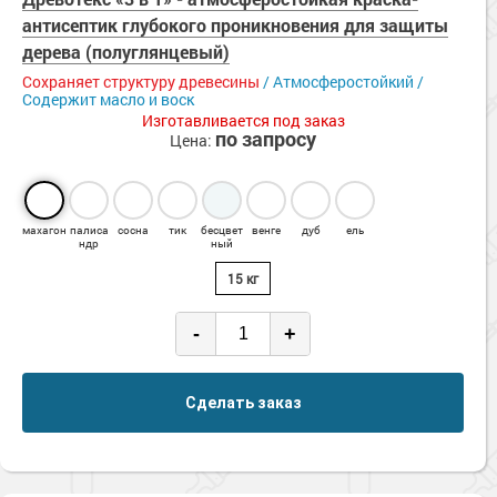
Сопутствующие товары
Морозостойкие краски для металла
антисептик глубокого проникновения для защиты
дерева (полуглянцевый)
Морозостойкие краски для фасада
Сохраняет структуру древесины
/ Атмосферостойкий /
Сопутствующие товары
Содержит масло и воск
Изготавливается под заказ
по запросу
Цена:
махагон
палиса
сосна
тик
бесцвет
венге
дуб
ель
ндр
ный
15 кг
-
+
Сделать заказ