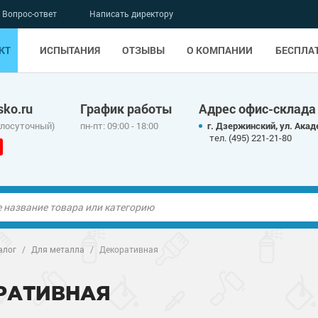
Вопрос-ответ
Написать директору
КТ
ИСПЫТАНИЯ
ОТЗЫВЫ
О КОМПАНИИ
БЕСПЛА
ko.ru
График работы
Адрес офис-склада
глосуточный)
пн-пт: 09:00 - 18:00
г. Дзержинский, ул. Акад
тел. (495) 221-21-80
ые полы
ые полы
алог
/
Для металла
/
Декоративная
олы
ые полы
олы
ые полы
РАТИВНАЯ
дные наливные
олы
дные наливные
олы
о металлу