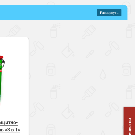
Развернуть
–
643 руб.
ые составы
ого металла
цевый
хнущие
Молотковые
е
ащитно-
ь «3 в 1»