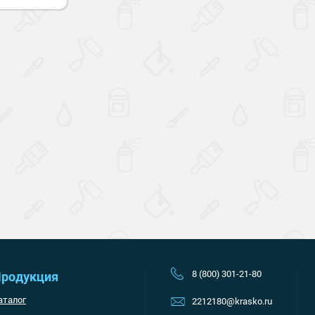
Наверх
8 (800) 301-21-80
родукция
аталог
2212180@krasko.ru