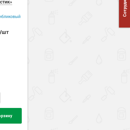
Сотрудничество
стик»
тибликовый
б/шт
орзину