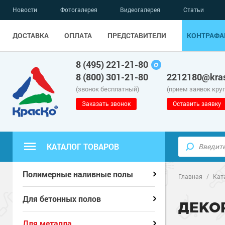
Новости
Фотогалерея
Видеогалерея
Статьи
ДОСТАВКА
ОПЛАТА
ПРЕДСТАВИТЕЛИ
КОНТРАФА
8 (495) 221-21-80
8 (800) 301-21-80
2212180@kras
(звонок бесплатный)
(прием заявок кру
Заказать звонок
Оставить заявку
КАТАЛОГ ТОВАРОВ
Полиуретанов
Полиуретанов
Полимерные наливные полы
Полимерные наливные полы
Главная
/
Кат
Эпоксидные п
Полиуретанов
Эпоксидные п
Полиуретанов
Для бетонных полов
Для бетонных полов
ДЕКО
Водно-эпокси
Эпоксидные п
Водно-эпокси
Эпоксидные п
Грунт-эмали п
Для металла
Для металла