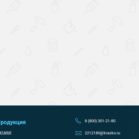
Наверх
8 (800) 301-21-80
родукция
аталог
2212180@krasko.ru