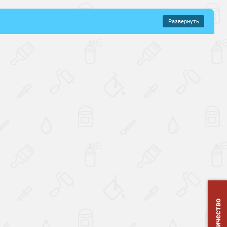
Развернуть
–
727 руб.
ие
Маслобензостойкие
е
Химстойкие