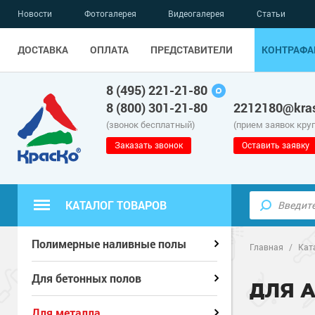
Новости
Фотогалерея
Видеогалерея
Статьи
ДОСТАВКА
ОПЛАТА
ПРЕДСТАВИТЕЛИ
КОНТРАФА
8 (495) 221-21-80
8 (800) 301-21-80
2212180@kras
(звонок бесплатный)
(прием заявок кру
Заказать звонок
Оставить заявку
КАТАЛОГ ТОВАРОВ
Полиуретанов
Полиуретанов
Полимерные наливные полы
Полимерные наливные полы
Главная
/
Кат
Эпоксидные п
Полиуретанов
Эпоксидные п
Полиуретанов
Для бетонных полов
Для бетонных полов
ДЛЯ 
Водно-эпокси
Эпоксидные п
Водно-эпокси
Эпоксидные п
Грунт-эмали п
Для металла
Для металла