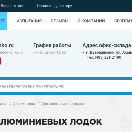
Вопрос-ответ
Написать директору
КТ
ИСПЫТАНИЯ
ОТЗЫВЫ
О КОМПАНИИ
БЕСПЛА
ko.ru
График работы
Адрес офис-склада
глосуточный)
пн-пт: 09:00 - 18:00
г. Дзержинский, ул. Акад
тел. (495) 221-21-80
ые полы
ые полы
алог
/
Для металла
/
Для алюминиевых лодок
олы
ые полы
олы
ые полы
АЛЮМИНИЕВЫХ ЛОДОК
дные наливные
олы
дные наливные
олы
о металлу