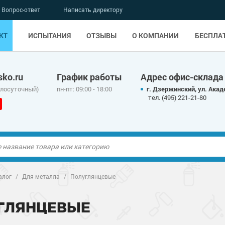
Вопрос-ответ
Написать директору
КТ
ИСПЫТАНИЯ
ОТЗЫВЫ
О КОМПАНИИ
БЕСПЛА
ko.ru
График работы
Адрес офис-склада
глосуточный)
пн-пт: 09:00 - 18:00
г. Дзержинский, ул. Акад
тел. (495) 221-21-80
ые полы
ые полы
алог
/
Для металла
/
Полуглянцевые
олы
ые полы
олы
ые полы
ГЛЯНЦЕВЫЕ
дные наливные
олы
дные наливные
олы
о металлу