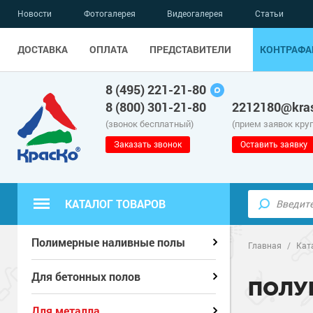
Новости
Фотогалерея
Видеогалерея
Статьи
ДОСТАВКА
ОПЛАТА
ПРЕДСТАВИТЕЛИ
КОНТРАФА
8 (495) 221-21-80
8 (800) 301-21-80
2212180@kras
(звонок бесплатный)
(прием заявок кру
Заказать звонок
Оставить заявку
КАТАЛОГ ТОВАРОВ
Полиуретанов
Полиуретанов
Полимерные наливные полы
Полимерные наливные полы
Главная
/
Кат
Эпоксидные п
Полиуретанов
Эпоксидные п
Полиуретанов
Для бетонных полов
Для бетонных полов
ПОЛУ
Водно-эпокси
Эпоксидные п
Водно-эпокси
Эпоксидные п
Грунт-эмали п
Для металла
Для металла