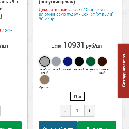
аль «3 в
(полуглянцевая)
с
Декоративный эффект
/ Содержит
алюминиевую пудру / Сохнет "от пыли"
)
30 минут
а
/ УФ-
10931
б/шт
руб/шт
Цена:
Сотрудничество
серебри
серый
синий
черный
зелены
коричне
стый
й
вый
бронза
17 кг
-
+
орзину
Купить в 1 клик
В корзину