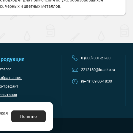
х, черных и цветных металлов.
8 (800) 301-21-80
родукция
аталог
2212180@krasko.ru
ыбрать цвет
пн-пт: 09:00-18:00
онтрафакт
спытания
лжая
Понятно