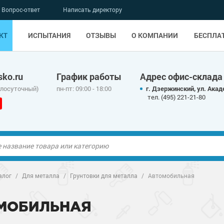
Вопрос-ответ
Написать директору
КТ
ИСПЫТАНИЯ
ОТЗЫВЫ
О КОМПАНИИ
БЕСПЛА
ko.ru
График работы
Адрес офис-склада
глосуточный)
пн-пт: 09:00 - 18:00
г. Дзержинский, ул. Акад
тел. (495) 221-21-80
ые полы
алог
/
Для металла
/
Грунтовки для металла
/
Автомобильная
олы
ые полы
МОБИЛЬНАЯ
дные наливные
олы
о металлу