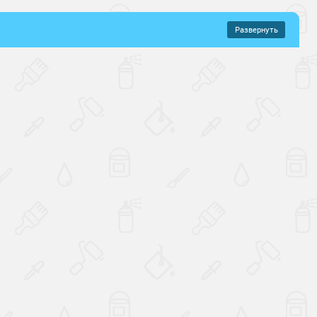
Развернуть
–
823 руб.
ованного металла
кие
Химстойкие