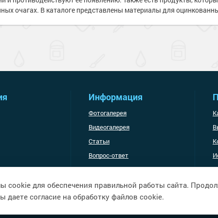
ных очагах. В каталоге представлены материалы для оцинкованны
я
е товары
и для
 стен
 пола
е товары
обетонных
е товары
 бетона
е товары
е товары
астика
е товары
ия
Информация
П
е товары
ски для стен
Фотогалерея
К
р для бетона,
ча
е товары
ышленность
Видеогалерея
В
Статьи
К
 бетона
сть
Вопрос-ответ
И
я ремонта
Доставка и оплата
полов
а
е товары
ы cookie для обеспечения правильной работы сайта. Продо
е товары
ы даете согласие на обработку файлов cookie.
е товары