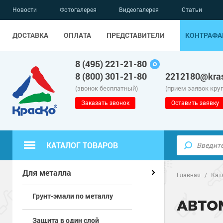
Новости
Фотогалерея
Видеогалерея
Статьи
ДОСТАВКА
ОПЛАТА
ПРЕДСТАВИТЕЛИ
КОНТРАФА
8 (495) 221-21-80
8 (800) 301-21-80
2212180@kras
(звонок бесплатный)
(прием заявок кру
Заказать звонок
Оставить заявку
КАТАЛОГ ТОВАРОВ
Полиуретанов
Полимерные наливные полы
Для металла
Главная
/
Кат
Грунт-эмали по металлу
Эпоксидные п
Полиуретанов
Для бетонных полов
АВТО
Защита в один слой
Водно-эпокси
Эпоксидные п
Грунт-эмали п
Для металла