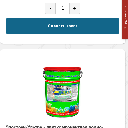
Сотрудничество
-
+
Сделать заказ
Эпостоун-Ультра - двухкомпонентная водно-