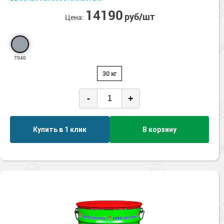
Сопутствующие товары
Морозостойкие краски для металла
14190
руб/шт
Цена:
Морозостойкие краски для фасада
Сопутствующие товары
7040
30 кг
-
+
Купить в 1 клик
В корзину