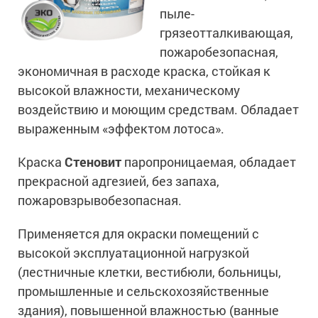
Ингибиторы коррозии
пыле-
Сопутствующие товары
Пищевая промышленность
Растворители и разбавители для металла
грязеотталкивающая,
Жидкая теплоизоляция
Нефтегазовая промышленность
пожаробезопасная,
Шпатлевки для металла
Для металла
Экологичные материалы
экономичная в расходе краска, стойкая к
Сопутствующие товары
Сопутствующие товары
Для фасада
высокой влажности, механическому
Для бетонных полов
Антистатические покрытия
Сопутствующие товары
воздействию и моющим средствам. Обладает
Для металла
выраженным «эффектом лотоса».
Для бетона
Промышленные покрытия
Для фасада
Сопутствующие товары
Краска
Стеновит
паропроницаемая, обладает
Для дерева
Промышленные полы
Холодное цинкование
прекрасной адгезией, без запаха,
Для интерьеров
Ремонт промышленных полов
пожаровзрывобезопасная.
Грунтовки для холодного цинкования
Молотковые эмали
Сопутствующие товары
Защита железобетонных конструкций
Сопутствующие товары
Применяется для окраски помещений с
Промышленные металлоконструкции
Для металла
Антикоррозионная защита
высокой эксплуатационной нагрузкой
Промышленное оборудование
Сопутствующие товары
(лестничные клетки, вестибюли, больницы,
Толстослойные грунт-эмали
Морозостойкие краски
Промышленные ремонтные покрытия для металла
промышленные и сельскохозяйственные
Алюминиевые краски
Промышленные стены
Морозостойкие краски для бетонных полов
здания), повышенной влажностью (ванные
Сопутствующие товары