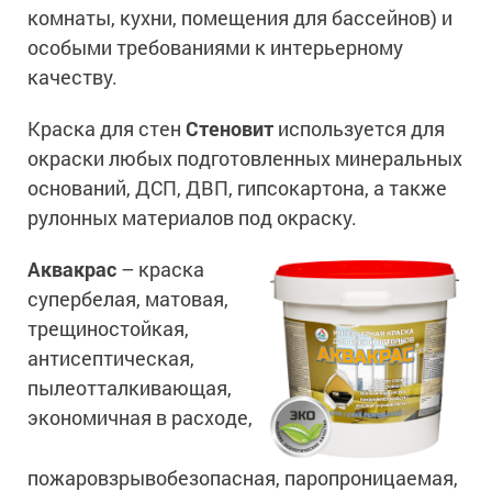
Сопутствующие товары
комнаты, кухни, помещения для бассейнов) и
Морозостойкие краски для металла
особыми требованиями к интерьерному
Морозостойкие краски для фасада
качеству.
Сопутствующие товары
Краска для стен
Стеновит
используется для
окраски любых подготовленных минеральных
оснований, ДСП, ДВП, гипсокартона, а также
рулонных материалов под окраску.
Аквакрас
– краска
супербелая, матовая,
трещиностойкая,
антисептическая,
пылеотталкивающая,
экономичная в расходе,
пожаровзрывобезопасная, паропроницаемая,