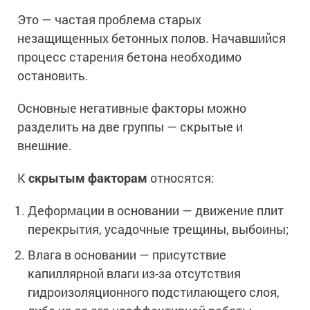
Ингибиторы коррозии
Сопутствующие товары
Это — частая проблема старых
Пищевая промышленность
Растворители и разбавители для металла
Жидкая теплоизоляция
незащищенных бетонных полов. Начавшийся
Нефтегазовая промышленность
Шпатлевки для металла
процесс старения бетона необходимо
Для металла
Экологичные материалы
Сопутствующие товары
остановить.
Сопутствующие товары
Для фасада
Для бетонных полов
Антистатические покрытия
Сопутствующие товары
Основные негативные факторы можно
Для металла
разделить на две группы — скрытые и
Для бетона
Промышленные покрытия
Для фасада
внешние.
Сопутствующие товары
Для дерева
Промышленные полы
Холодное цинкование
К
скрытым факторам
относятся:
Для интерьеров
Ремонт промышленных полов
Грунтовки для холодного цинкования
Молотковые эмали
Сопутствующие товары
Защита железобетонных конструкций
Деформации в основании — движение плит
Сопутствующие товары
перекрытия, усадочные трещины, выбоины;
Промышленные металлоконструкции
Для металла
Антикоррозионная защита
Промышленное оборудование
Сопутствующие товары
Влага в основании — присутствие
Толстослойные грунт-эмали
Морозостойкие краски
капиллярной влаги из-за отсутствия
Промышленные ремонтные покрытия для металла
Алюминиевые краски
гидроизоляционного подстилающего слоя,
Промышленные стены
Морозостойкие краски для бетонных полов
Сопутствующие товары