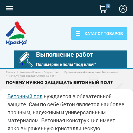
0
КАТАЛОГ ТОВАРОВ
Выполнение работ
Полимерные полы “под ключ”
Главная
/
Компания КрасКо — Вопрос-ответ
/
Промышленные бетонные полы. Вопрос-ответ
Полимерные наливные полы
/
Почему нужно защищать бетонный пол?
ПОЧЕМУ НУЖНО ЗАЩИЩАТЬ БЕТОННЫЙ ПОЛ?
Полиуретановые полы
Для бетонных полов
Бетонный пол
нуждается в обязательной
Эпоксидные полы
Полиуретановые полы
защите. Сам по себе бетон является наиболее
Для металла
Водно-эпоксидные наливные полы
прочным, надежным и универсальным
Эпоксидные полы
Эпоксидный ровнитель бетона
Грунт-эмали по металлу
Для фасадов
материалом. Бетонная конструкция имеет
Краски для бетона
Грунтовки
Защита в один слой
ярко выраженную кристаллическую
Пропитки для бетона
Краски для фасадов