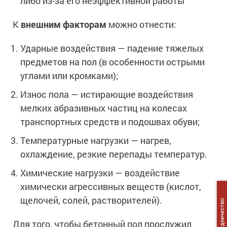
либо из-за его неэффективной работы
Сопутствующие товары
Морозостойкие краски для металла
К
Морозостойкие краски для фасада
внешним факторам
можно отнести:
Сопутствующие товары
Ударные воздействия — падение тяжелых
предметов на пол (в особенности острыми
углами или кромками);
Износ пола — истирающие воздействия
мелких абразивных частиц на колесах
транспортных средств и подошвах обуви;
Температурные нагрузки — нагрев,
охлаждение, резкие перепады температур.
Химические нагрузки — воздействие
химически агрессивных веществ (кислот,
щелочей, солей, растворителей).
Сотрудничество
Для того, чтобы бетонный пол прослужил