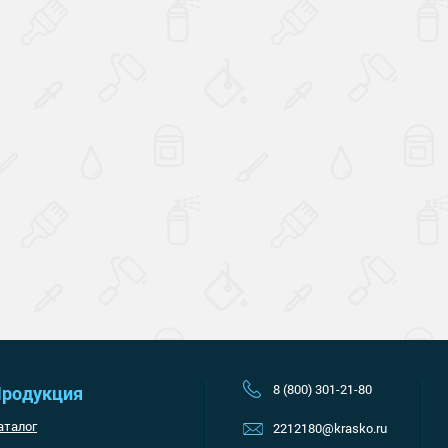
Наверх
8 (800) 301-21-80
родукция
аталог
2212180@krasko.ru