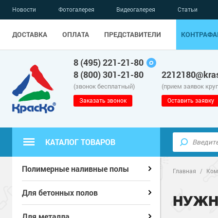
Новости
Фотогалерея
Видеогалерея
Статьи
ДОСТАВКА
ОПЛАТА
ПРЕДСТАВИТЕЛИ
КОНТРАФА
8 (495) 221-21-80
8 (800) 301-21-80
2212180@kras
(звонок бесплатный)
(прием заявок кру
Заказать звонок
Оставить заявку
КАТАЛОГ ТОВАРОВ
Полиуретанов
Полиуретанов
Полимерные наливные полы
Полимерные наливные полы
Главная
/
Ком
Эпоксидные п
Полиуретанов
Эпоксидные п
Полиуретанов
Для бетонных полов
Для бетонных полов
НУЖН
Водно-эпокси
Эпоксидные п
Грунт-эмали п
Водно-эпокси
Эпоксидные п
Грунт-эмали п
Для металла
Для металла