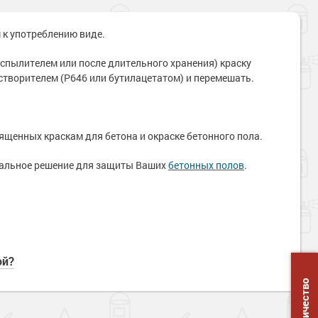
 к употреблению виде.
аспылителем или после длительного хранения) краску
створителем (Р646 или бутилацетатом) и перемешать.
щенных краскам для бетона и окраске бетонного пола.
мальное решение для защиты Ваших
бетонных полов
.
ой?