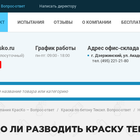
Вопрос-ответ
Написать директору
КТ
ИСПЫТАНИЯ
ОТЗЫВЫ
О КОМПАНИИ
БЕСПЛА
ko.ru
График работы
Адрес офис-склада
глосуточный)
пн-пт: 09:00 - 18:00
г. Дзержинский, ул. Акад
тел. (495) 221-21-80
ые полы
ые полы
пания КрасКо — Вопрос-ответ
/
Краска по бетону Тексил. Вопрос-ответ
/
Н
олы
ые полы
олы
ые полы
О ЛИ РАЗВОДИТЬ КРАСКУ ТЕ
дные наливные
олы
о металлу
дные наливные
олы
о металлу