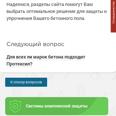
Сопутствующие товары
Надеемся, разделы сайта помогут Вам
Морозостойкие краски для металла
Сотрудничество
выбрать оптимальное решение для защиты и
Морозостойкие краски для фасада
упрочнения Вашего бетонного пола.
Сопутствующие товары
Следующий вопрос
Для всех ли марок бетона подходит
Протексил?
К списку вопросов
Системы комплексной защиты