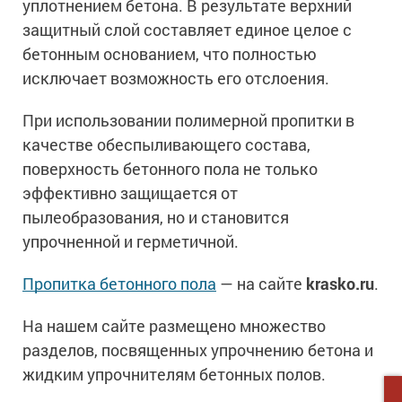
уплотнением бетона. В результате верхний
Ингибиторы коррозии
Сопутствующие товары
защитный слой составляет единое целое с
Пищевая промышленность
Растворители и разбавители для металла
Жидкая теплоизоляция
бетонным основанием, что полностью
Нефтегазовая промышленность
Шпатлевки для металла
исключает возможность его отслоения.
Для металла
Экологичные материалы
Сопутствующие товары
Сопутствующие товары
Для фасада
При использовании полимерной пропитки в
Для бетонных полов
Антистатические покрытия
Сопутствующие товары
качестве обеспыливающего состава,
Для металла
Для бетона
поверхность бетонного пола не только
Промышленные покрытия
Для фасада
эффективно защищается от
Сопутствующие товары
Для дерева
Промышленные полы
пылеобразования, но и становится
Холодное цинкование
Для интерьеров
Ремонт промышленных полов
упрочненной и герметичной.
Грунтовки для холодного цинкования
Молотковые эмали
Сопутствующие товары
Защита железобетонных конструкций
Пропитка бетонного пола
— на сайте
krasko.ru
.
Сопутствующие товары
Промышленные металлоконструкции
Для металла
Антикоррозионная защита
На нашем сайте размещено множество
Промышленное оборудование
Сопутствующие товары
Толстослойные грунт-эмали
разделов, посвященных упрочнению бетона и
Морозостойкие краски
Промышленные ремонтные покрытия для металла
Алюминиевые краски
жидким упрочнителям бетонных полов.
Промышленные стены
Морозостойкие краски для бетонных полов
Сопутствующие товары