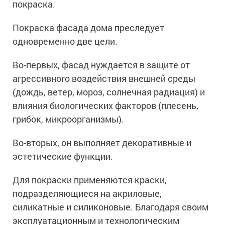
покраска.
Ингибиторы коррозии
Сопутствующие товары
Пищевая промышленность
Растворители и разбавители для металла
Жидкая теплоизоляция
Покраска фасада дома преследует
Нефтегазовая промышленность
Шпатлевки для металла
одновременно две цели.
Для металла
Экологичные материалы
Сопутствующие товары
Сопутствующие товары
Для фасада
Во-первых, фасад нуждается в защите от
Для бетонных полов
Антистатические покрытия
Сопутствующие товары
агрессивного воздействия внешней среды
Для металла
(дождь, ветер, мороз, солнечная радиация) и
Для бетона
Промышленные покрытия
Для фасада
влияния биологических факторов (плесень,
Сопутствующие товары
Для дерева
Промышленные полы
грибок, микроорганизмы).
Холодное цинкование
Для интерьеров
Ремонт промышленных полов
Во-вторых, он выполняет декоративные и
Грунтовки для холодного цинкования
Молотковые эмали
Сопутствующие товары
Защита железобетонных конструкций
эстетические функции.
Сопутствующие товары
Промышленные металлоконструкции
Для металла
Антикоррозионная защита
Для покраски применяются краски,
Промышленное оборудование
Сопутствующие товары
Толстослойные грунт-эмали
подразделяющиеся на акриловые,
Морозостойкие краски
Промышленные ремонтные покрытия для металла
силикатные и силиконовые. Благодаря своим
Алюминиевые краски
Промышленные стены
Морозостойкие краски для бетонных полов
эксплуатационным и технологическим
Сопутствующие товары