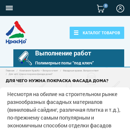
0
КАТАЛОГ ТОВАРОВ
Выполнение работ
Полимерные полы “под ключ”
Главная
/
Компания КрасКо — Вопрос-ответ
/
Фасадные краски. Вопрос-ответ
Полимерные наливные полы
/
Для чего нужна покраска фасада дома?
ДЛЯ ЧЕГО НУЖНА ПОКРАСКА ФАСАДА ДОМА?
Полиуретановые полы
Для бетонных полов
Несмотря на обилие на строительном рынке
Эпоксидные полы
Полиуретановые полы
разнообразных фасадных материалов
Для металла
Водно-эпоксидные наливные полы
(виниловый сайдинг, различная плитка и т.д.),
Эпоксидные полы
Эпоксидный ровнитель бетона
Грунт-эмали по металлу
Для фасадов
по-прежнему самым популярным и
Краски для бетона
Грунтовки
Защита в один слой
экономичным способом отделки фасадов
Пропитки для бетона
Краски для фасадов