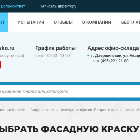
Вопрос-ответ
Написать директору
КТ
ИСПЫТАНИЯ
ОТЗЫВЫ
О КОМПАНИИ
БЕСПЛА
ko.ru
График работы
Адрес офис-склада
глосуточный)
пн-пт: 09:00 - 18:00
г. Дзержинский, ул. Акад
тел. (495) 221-21-80
ые полы
ые полы
пания КрасКо — Вопрос-ответ
/
Фасадные краски. Вопрос-ответ
/
Как выб
олы
ые полы
олы
ые полы
ВЫБРАТЬ ФАСАДНУЮ КРАСКУ
дные наливные
олы
о металлу
дные наливные
олы
о металлу