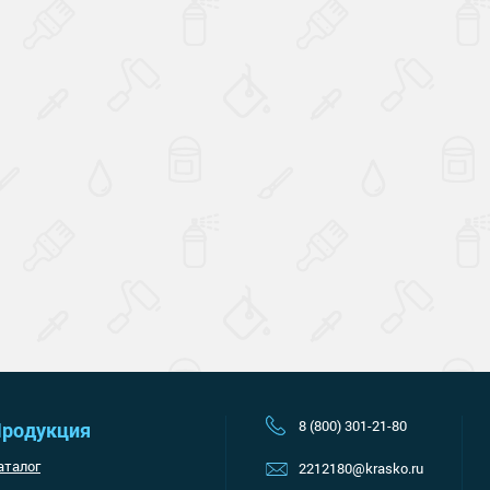
Наверх
8 (800) 301-21-80
родукция
аталог
2212180@krasko.ru