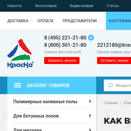
Новости
Фотогалерея
Видеогалерея
Статьи
ДОСТАВКА
ОПЛАТА
ПРЕДСТАВИТЕЛИ
КОНТРАФА
8 (495) 221-21-80
8 (800) 301-21-80
2212180@kras
(звонок бесплатный)
(прием заявок кру
Заказать звонок
Оставить заявку
КАТАЛОГ ТОВАРОВ
Полиуретанов
Полиуретанов
Полимерные наливные полы
Полимерные наливные полы
Главная
/
Ком
Эпоксидные п
Полиуретанов
Эпоксидные п
Полиуретанов
Для бетонных полов
Для бетонных полов
КАК 
Водно-эпокси
Эпоксидные п
Грунт-эмали п
Водно-эпокси
Эпоксидные п
Грунт-эмали п
Для металла
Для металла