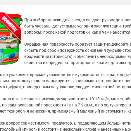
тона
 слой
садов
тона
 слой
садов
внитель бетона
внитель бетона
При выборе краски для фасада следует руководствов
быть указаны допустимые условия эксплуатации, треб
бетона
енного металла
 фасадов
еву
бетона
енного металла
 фасадов
еву
вопросы: после какой подготовки, как и чем наносится
на
 грунт-краски
ля дерева
рыш
на
 грунт-краски
ля дерева
рыш
Окрашенная поверхность образует защитно-декоратив
скрыть под собой поверхность основания (укрывистос
ски
 краски
а древесины
 крыш
н и потолков
ски
 краски
а древесины
 крыш
н и потолков
воздействий (стойкость) и обеспечить необходимый э
свойства и определяют пригодность краски для эксплу
 бетона
еталла
изоляция
септики
я
ссейна
 бетона
еталла
изоляция
септики
я
ссейна
о на упаковке с краской указывается не укрывистость, а расход (кг/
ным, поскольку сильно варьируется в зависимости от свойств пове
рунт-эмали
ор
е товары
е товары
 для бассейна
ромышленных
рунт-эмали
ор
е товары
е товары
 для бассейна
ромышленных
я к цифрам, приведенным на упаковке, следует с известной осторо
 пола
краски
я
е товары
 пола
краски
я
е товары
 одна и та же краска, имеющая укрывистость 10-13 мг/л, может об
и для
и для
., по зашпаклеванной поверхности 1л на 7-9кв.м., а по оштукатуренн
 стен
 стен
яет технология нанесения, применяемый малярный инструмент и к
 бетона
аски
е товары
обетонных
 бетона
аски
е товары
обетонных
е товары
е товары
ен вопрос совместимости продуктов. В подавляющем большинстве
елей
е товары
елей
е товары
гослойный «пирог» и состоит из нескольких слоев, нанесенных на о