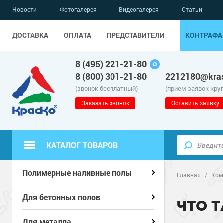
Новости
Фотогалерея
Видеогалерея
Статьи
ДОСТАВКА
ОПЛАТА
ПРЕДСТАВИТЕЛИ
КОНТРАФА
8 (495) 221-21-80
8 (800) 301-21-80
2212180@kras
(звонок бесплатный)
(прием заявок кру
Заказать звонок
Оставить заявку
КАТАЛОГ ТОВАРОВ
Полиуретанов
Полиуретанов
Полимерные наливные полы
Полимерные наливные полы
Главная
/
Ком
Эпоксидные п
Полиуретанов
Эпоксидные п
Полиуретанов
Для бетонных полов
Для бетонных полов
ЧТО 
Водно-эпокси
Эпоксидные п
Грунт-эмали п
Водно-эпокси
Эпоксидные п
Грунт-эмали п
Для металла
Для металла