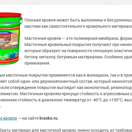
тона
 слой
садов
тона
 слой
садов
внитель бетона
внитель бетона
Плоская кровля может быть выполнена и без рулонны
мастики как самостоятельного кровельного материала
бетона
енного металла
 фасадов
еву
бетона
енного металла
 фасадов
еву
Мастичная кровля — это полимерная мембрана, форми
на
 грунт-краски
ля дерева
рыш
на
 грунт-краски
ля дерева
рыш
Мастичные кровельные покрытия получают при нанес
которые образуют на поверхности сплошную эластичн
ски
 краски
а древесины
 крыш
н и потолков
ски
 краски
а древесины
 крыш
н и потолков
бетону, металлу, битумным материалам. Особенно уд
примыкания.
 бетона
еталла
изоляция
септики
я
ссейна
 бетона
еталла
изоляция
септики
я
ссейна
е мастичные покрытия применяются как в жилищном, так и в пр
яет собой одно- или двухкомпонентный состав, который наноситс
рунт-эмали
ор
е товары
е товары
 для бассейна
ромышленных
рунт-эмали
ор
е товары
е товары
 для бассейна
ромышленных
После отверждения покрытие выглядит как монолитный, резинопод
климатом.
Мастичным кровлям присущи стойкость к агрессивным с
 пола
краски
я
е товары
 пола
краски
я
е товары
зионная стойкость в диапазоне температур от -40°С до +100°С, вы
и для
и для
.
 стен
 стен
 бетона
аски
е товары
обетонных
 бетона
аски
е товары
обетонных
е кровли
— на сайте
krasko.ru
.
е товары
е товары
елей
е товары
елей
е товары
рать материал для мастичной кровли, нужно исходить из требова