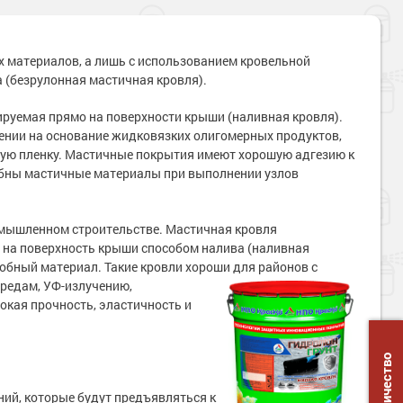
х материалов, а лишь с использованием кровельной
 (безрулонная мастичная кровля).
руемая прямо на поверхности крыши (наливная кровля).
ении на основание жидковязких олигомерных продуктов,
ую пленку. Мастичные покрытия имеют хорошую адгезию к
обны мастичные материалы при выполнении узлов
омышленном строительстве. Мастичная кровля
я на поверхность крыши способом налива (наливная
обный материал. Такие кровли хороши для районов с
редам, УФ-излучению,
сокая прочность, эластичность и
ний, которые будут предъявляться к