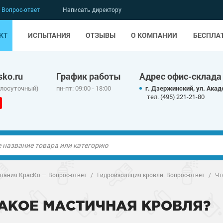
Вопрос-ответ
Написать директору
КТ
ИСПЫТАНИЯ
ОТЗЫВЫ
О КОМПАНИИ
БЕСПЛА
ko.ru
График работы
Адрес офис-склада
глосуточный)
пн-пт: 09:00 - 18:00
г. Дзержинский, ул. Акад
тел. (495) 221-21-80
ые полы
ые полы
пания КрасКо — Вопрос-ответ
/
Гидроизоляция кровли. Вопрос-ответ
/
Чт
олы
ые полы
олы
ые полы
ТАКОЕ МАСТИЧНАЯ КРОВЛЯ?
дные наливные
олы
о металлу
дные наливные
олы
о металлу