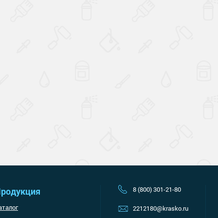
Наверх
8 (800) 301-21-80
родукция
аталог
2212180@krasko.ru