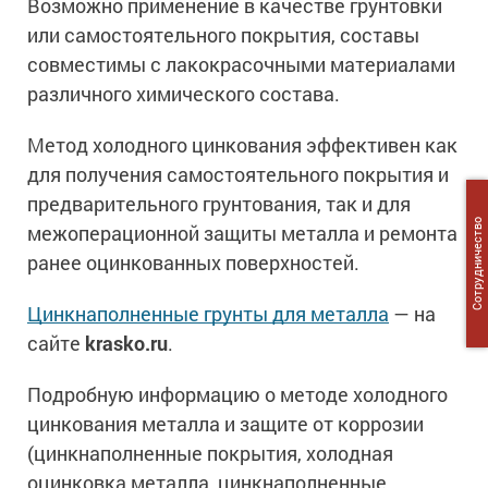
Возможно применение в качестве грунтовки
Сопутствующие товары
Морозостойкие краски для металла
или самостоятельного покрытия, составы
Морозостойкие краски для фасада
совместимы с лакокрасочными материалами
Сопутствующие товары
различного химического состава.
Метод холодного цинкования эффективен как
для получения самостоятельного покрытия и
предварительного грунтования, так и для
Сотрудничество
межоперационной защиты металла и ремонта
ранее оцинкованных поверхностей.
Цинкнаполненные грунты для металла
— на
сайте
krasko.ru
.
Подробную информацию о методе холодного
цинкования металла и защите от коррозии
(цинкнаполненные покрытия, холодная
оцинковка металла, цинкнаполненные