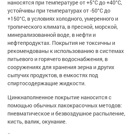
наносятся при температуре от +5°С до +40°С,
Ингибиторы коррозии
Сопутствующие товары
устойчивы при температурах от -50°С до
Пищевая промышленность
Растворители и разбавители для металла
Жидкая теплоизоляция
+150°С, в условиях холодного, умеренного и
Нефтегазовая промышленность
Шпатлевки для металла
тропического климата, в пресной, морской,
Для металла
Экологичные материалы
Сопутствующие товары
Сопутствующие товары
минерализованной воде, в нефти и
Для фасада
Для бетонных полов
нефтепродуктах. Покрытия не токсичны и
Антистатические покрытия
Сопутствующие товары
рекомендованы к использованию в системах
Для металла
Для бетона
Промышленные покрытия
питьевого и горячего водоснабжения, в
Для фасада
Сопутствующие товары
сооружениях для хранения зерна и других
Для дерева
Промышленные полы
Холодное цинкование
сыпучих продуктов, в емкостях под
Для интерьеров
Ремонт промышленных полов
спиртосодержащие жидкости.
Грунтовки для холодного цинкования
Молотковые эмали
Сопутствующие товары
Защита железобетонных конструкций
Сопутствующие товары
Цинкнаполненное покрытие наносится с
Промышленные металлоконструкции
Для металла
Антикоррозионная защита
помощью обычных лакокрасочных методов:
Промышленное оборудование
Сопутствующие товары
пневматическое и безвоздушное распыление,
Толстослойные грунт-эмали
Морозостойкие краски
Промышленные ремонтные покрытия для металла
кисть, валик, окунание.
Алюминиевые краски
Промышленные стены
Морозостойкие краски для бетонных полов
Сопутствующие товары