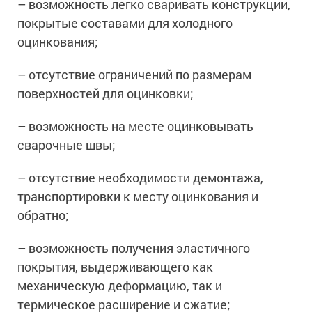
– возможность легко сваривать конструкции,
Ингибиторы коррозии
Сопутствующие товары
покрытые составами для холодного
Пищевая промышленность
Растворители и разбавители для металла
Жидкая теплоизоляция
оцинкования;
Нефтегазовая промышленность
Шпатлевки для металла
Для металла
Экологичные материалы
Сопутствующие товары
– отсутствие ограничений по размерам
Сопутствующие товары
Для фасада
поверхностей для оцинковки;
Для бетонных полов
Антистатические покрытия
Сопутствующие товары
Для металла
– возможность на месте оцинковывать
Для бетона
Промышленные покрытия
Для фасада
сварочные швы;
Сопутствующие товары
Для дерева
Промышленные полы
Холодное цинкование
– отсутствие необходимости демонтажа,
Для интерьеров
Ремонт промышленных полов
транспортировки к месту оцинкования и
Грунтовки для холодного цинкования
Молотковые эмали
Сопутствующие товары
Защита железобетонных конструкций
обратно;
Сопутствующие товары
Промышленные металлоконструкции
Для металла
Антикоррозионная защита
– возможность получения эластичного
Промышленное оборудование
Сопутствующие товары
покрытия, выдерживающего как
Толстослойные грунт-эмали
Морозостойкие краски
Промышленные ремонтные покрытия для металла
механическую деформацию, так и
Алюминиевые краски
Промышленные стены
Морозостойкие краски для бетонных полов
термическое расширение и сжатие;
Сопутствующие товары