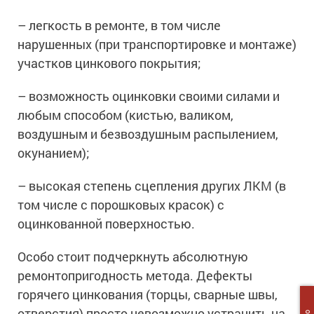
Сопутствующие товары
Морозостойкие краски для металла
– легкость в ремонте, в том числе
Морозостойкие краски для фасада
нарушенных (при транспортировке и монтаже)
Сопутствующие товары
участков цинкового покрытия;
– возможность оцинковки своими силами и
любым способом (кистью, валиком,
воздушным и безвоздушным распылением,
окунанием);
– высокая степень сцепления других ЛКМ (в
том числе с порошковых красок) с
оцинкованной поверхностью.
Особо стоит подчеркнуть абсолютную
ремонтопригодность метода. Дефекты
горячего цинкования (торцы, сварные швы,
отверстия) просто невозможно устранить на