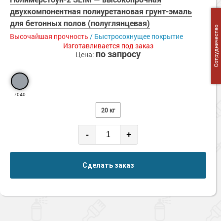
Сопутствующие товары
Морозостойкие краски для металла
двухкомпонентная полиуретановая грунт-эмаль
для бетонных полов (полуглянцевая)
Морозостойкие краски для фасада
Сотрудничество
Высочайшая прочность
/ Быстросохнущее покрытие
Сопутствующие товары
Изготавливается под заказ
по запросу
Цена:
7040
20 кг
-
+
Сделать заказ