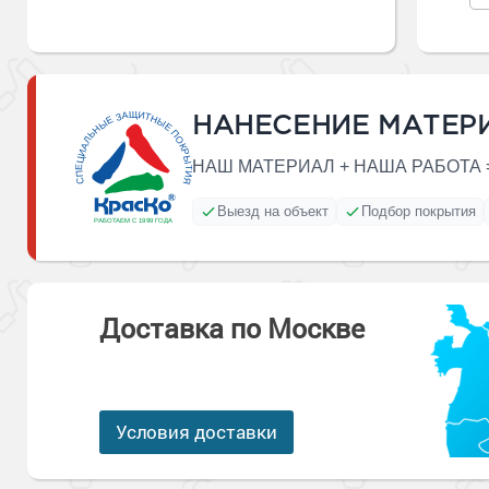
Антикоррозионная защита
Промышленны
металлоконст
Сопутствующи
Алюминиевые 
Морозостойкие
Морозостойкие краски
бетонных пол
Промышленное
Сопутствующи
Морозостойкие
НАНЕСЕНИЕ МАТЕР
Промышленны
металла
покрытия для 
НАШ МАТЕРИАЛ + НАША РАБОТА 
Морозостойкие
Промышленны
фасада
Выезд на объект
Подбор покрытия
Сопутствующи
Сопутствующи
Доставка по Москве
Условия доставки