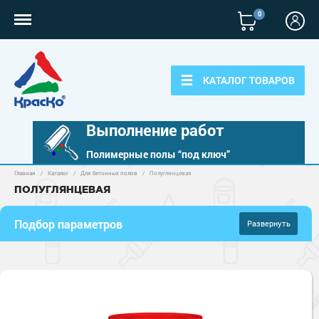
0
КАТАЛОГ ТОВАРОВ
Выполнение работ
Полимерные полы “под ключ”
Главная
/
Каталог
/
Для бетонных полов
/
Полуглянцевая
Полимерные наливные полы
ПОЛУГЛЯНЦЕВАЯ
Полиуретановые полы
Для бетонных полов
Подбор параметров
Развернуть
Эпоксидные полы
Полиуретановые полы
Цена
Для металла
за кг
за м
2
Водно-эпоксидные наливные полы
Эпоксидные полы
Эпоксидный ровнитель бетона
Грунт-эмали по металлу
Для фасадов
853 руб.
893 руб.
Краски для бетона
Грунтовки
Защита в один слой
Пропитки для бетона
–
Краски для фасадов