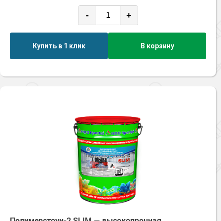
Вибрационные нагрузки
Ингибиторы коррозии
Сопутствующие товары
-
+
Влагостойкие
Пищевая промышленность
Растворители и разбавители для металла
Жидкая теплоизоляция
Маслобензостойкие
Нефтегазовая промышленность
Шпатлевки для металла
Механическая прочность
Для металла
Купить в 1 клик
В корзину
Экологичные материалы
Стойкие к истиранию
Сопутствующие товары
Сопутствующие товары
Для фасада
Ударопрочные
Для бетонных полов
Антистатические покрытия
УФ-стойкие
Сопутствующие товары
Для металла
Химстойкие
Для бетона
Промышленные покрытия
Для фасада
Сопутствующие товары
Для дерева
Промышленные полы
Холодное цинкование
Для интерьеров
Ремонт промышленных полов
Грунтовки для холодного цинкования
Молотковые эмали
Сопутствующие товары
Защита железобетонных конструкций
Сопутствующие товары
Промышленные металлоконструкции
Для металла
Антикоррозионная защита
Промышленное оборудование
Сопутствующие товары
Толстослойные грунт-эмали
Морозостойкие краски
Промышленные ремонтные покрытия для металла
Алюминиевые краски
Промышленные стены
Морозостойкие краски для бетонных полов
Сопутствующие товары
Полимерстоун-2 SLIM — высокопрочная