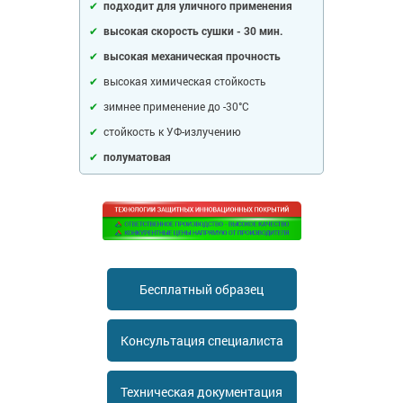
подходит для уличного применения
Ингибиторы коррозии
Сопутствующие товары
высокая скорость сушки - 30 мин.
Пищевая промышленность
Растворители и разбавители для металла
Жидкая теплоизоляция
высокая механическая прочность
Нефтегазовая промышленность
Шпатлевки для металла
Для металла
высокая химическая стойкость
Экологичные материалы
Сопутствующие товары
Сопутствующие товары
Для фасада
зимнее применение до -30°С
Для бетонных полов
Антистатические покрытия
стойкость к УФ-излучению
Сопутствующие товары
Для металла
полуматовая
Для бетона
Промышленные покрытия
Для фасада
Сопутствующие товары
Для дерева
Промышленные полы
Холодное цинкование
Для интерьеров
Ремонт промышленных полов
Грунтовки для холодного цинкования
Молотковые эмали
Сопутствующие товары
Защита железобетонных конструкций
Сопутствующие товары
Бесплатный образец
Промышленные металлоконструкции
Для металла
Антикоррозионная защита
Промышленное оборудование
Сопутствующие товары
Консультация специалиста
Толстослойные грунт-эмали
Морозостойкие краски
Промышленные ремонтные покрытия для металла
Алюминиевые краски
Промышленные стены
Морозостойкие краски для бетонных полов
Техническая документация
Сопутствующие товары