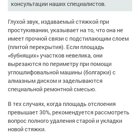
Сопутствующие товары
консультации наших специалистов.
Морозостойкие краски для металла
Морозостойкие краски для фасада
Глухой звук, издаваемый стяжкой при
Сопутствующие товары
простукивании, указывает на то, что она не
имеет прочной связи с подстилающим слоем
(плитой перекрытия). Если площадь
«бубнящих» участков невелика, они
вырезаются по периметру при помощи
углошлифовальной машины (болгарки) с
алмазным диском и заделываются
специальной ремонтной смесью.
В тех случаях, когда площадь отслоения
превышает 30%, рекомендуется рассмотреть
вопрос полного удаления старой и укладки
новой стяжки.