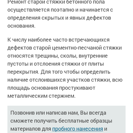
Ремонт старой стяжки бетонного пола
Ингибиторы коррозии
Сопутствующие товары
осуществляется поэтапно и начинается с
Пищевая промышленность
Растворители и разбавители для металла
Жидкая теплоизоляция
определения скрытых и явных дефектов
Нефтегазовая промышленность
Шпатлевки для металла
основания.
Для металла
Экологичные материалы
Сопутствующие товары
Сопутствующие товары
Для фасада
К числу наиболее часто встречающихся
Для бетонных полов
Антистатические покрытия
Сопутствующие товары
дефектов старой цементно-песчаной стяжки
Для металла
Для бетона
относятся трещины, сколы, внутренние
Промышленные покрытия
Для фасада
пустоты и отслоения стяжки от плиты
Сопутствующие товары
Для дерева
Промышленные полы
перекрытия. Для того чтобы определить
Холодное цинкование
Для интерьеров
Ремонт промышленных полов
наличие отслоившихся участков стяжки, всю
Грунтовки для холодного цинкования
Молотковые эмали
площадь основания простукивают
Сопутствующие товары
Защита железобетонных конструкций
Сопутствующие товары
металлическим стержнем.
Промышленные металлоконструкции
Для металла
Антикоррозионная защита
Промышленное оборудование
Сопутствующие товары
Позвонив или написав нам, Вы всегда
Толстослойные грунт-эмали
Морозостойкие краски
Промышленные ремонтные покрытия для металла
сможете получить бесплатные образцы
Алюминиевые краски
Промышленные стены
Морозостойкие краски для бетонных полов
материалов для
пробного нанесения
и
Сопутствующие товары