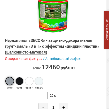
Сотрудничество
Нержапласт «DECOR» - защитно-декоративная
грунт-эмаль «3 в 1» с эффектом «жидкий пластик»
(шелковисто-матовая)
Декоративная фактура
/ Антибликовый эффект
12460
руб/шт
Цена:
7040
9005
база А
база С
20 кг
-
+