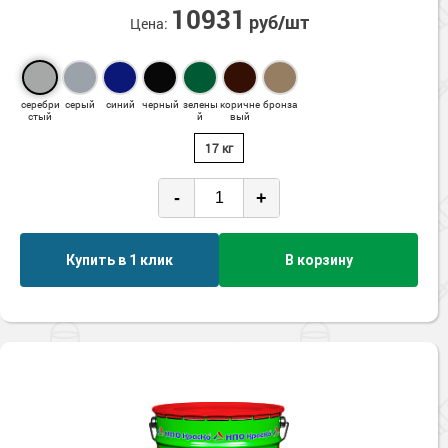
10931
руб/шт
Цена:
серебри
серый
синий
черный
зелены
коричне
бронза
стый
й
вый
17 кг
-
+
Купить в 1 клик
В корзину