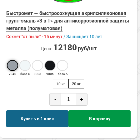
Сопутствующие товары
Молотковые
Морозостойкие краски для металла
Зимнее нанесение
Быстромет — быстросохнущая акрилсиликоновая
Морозостойкие краски для фасада
УФ-стойкие
грунт-эмаль «3 в 1» для антикоррозионной защиты
Сопутствующие товары
Химстойкие
металла (полуматовая)
Экологичные
Сохнет "от пыли" - 15 минут
/ Защищает 10 лет
Энергосберегающие
12180
руб/шт
Цена:
7040
база С
9003
9005
база А
10 кг
20 кг
-
+
Купить в 1 клик
В корзину